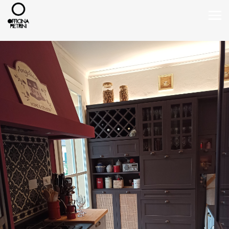
Progetti Privati
Chi siamo
">
Contatti
Search
Type 2 or more characters for results.
+39 3469700811
+39 3420732893
info@officinapietrini.it