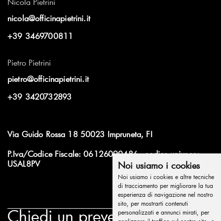
Nicola Pietrini
nicola@officinapietrini.it
+39 3469700811
Pietro Pietrini
pietro@officinapietrini.it
+39 3420732893
Via Guido Rossa 18 50023 Impruneta, FI
P.Iva/Codice Fiscale: 06126090486 - codice univoco:
USAL8PV
Noi usiamo i cookies
Noi usiamo i cookies e altre tecniche
di tracciamento per migliorare la tua
esperienza di navigazione nel nostro
sito, per mostrarti contenuti
Chiedi un preventivo
personalizzati e annunci mirati, per