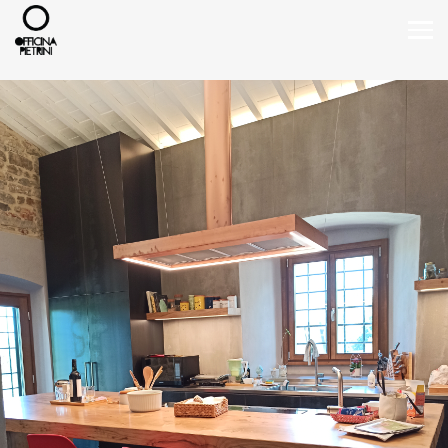
Progetti Privati
Chi siamo
">
Contatti
Search
Type 2 or more characters for results.
+39 3469700811
+39 3420732893
info@officinapietrini.it